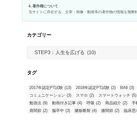
4. 著作権について
当サイトに存在する、文章・画像・動画等の著作物の情報を無断
カテゴリー
カ
テ
ゴ
リ
タグ
ー
2017年認定PT試験
(13)
2018年認定PT試験
(2)
BiNI
(3)
コミュニケーション
(3)
スマホ
(2)
スマートウォッチ
(5)
勉強法
(9)
動画付き記事
(4)
呼吸
(2)
商品紹介
(2)
手
肩関節
(2)
脳卒中
(3)
腱板断裂
(4)
膝関節
(2)
臨床思