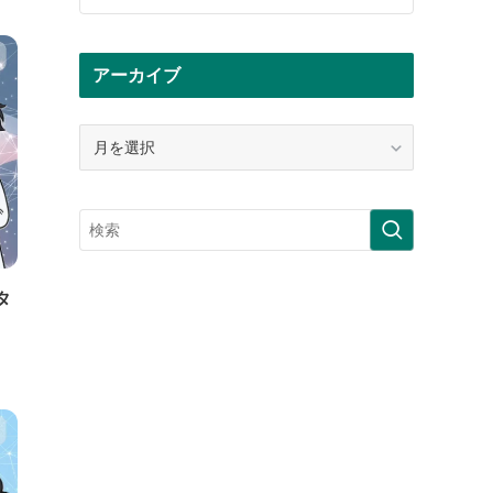
アーカイブ
ア
ー
カ
イ
ブ
タ