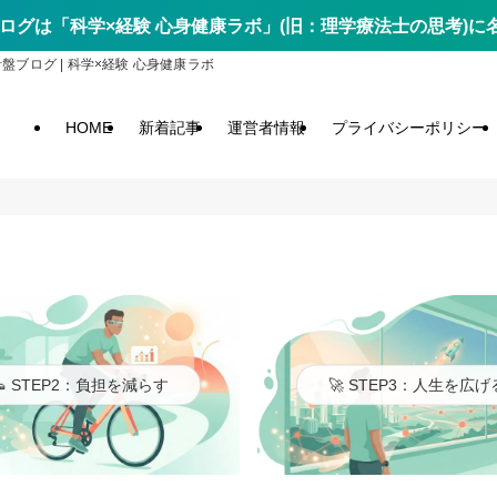
ログは「科学×経験 心身健康ラボ」(旧：理学療法士の思考)
ログ | 科学×経験 心身健康ラボ
HOME
新着記事
運営者情報
プライバシーポリシー
👟 STEP2：負担を減らす
🚀 STEP3：人生を広げ