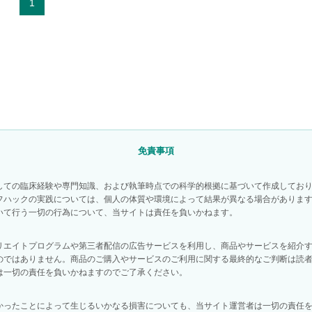
1
免責事項
しての臨床経験や専門知識、および執筆時点での科学的根拠に基づいて作成してお
フハックの実践については、個人の体質や環境によって結果が異なる場合がありま
いて行う一切の行為について、当サイトは責任を負いかねます。
リエイトプログラムや第三者配信の広告サービスを利用し、商品やサービスを紹介
のではありません。商品のご購入やサービスのご利用に関する最終的なご判断は読
は一切の責任を負いかねますのでご了承ください。
かったことによって生じるいかなる損害についても、当サイト運営者は一切の責任