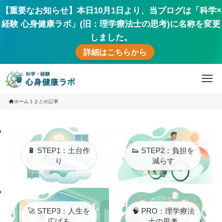
【重要なお知らせ】本日10月1日より、当ブログは「科学×
経験 心身健康ラボ」(旧：理学療法士の思考)に名称を変更
しました。
詳細はこちらから
ホーム
まとめ記事
🔋 STEP1：土台作
👟 STEP2：負担を
り
減らす
🚀 STEP3：人生を
🧠 PRO：理学療法
広げる
士の思考