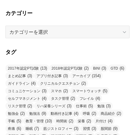
カテゴリー
カ
テ
ゴ
リ
タグ
ー
(13)
(2)
(3)
(6)
2017年認定PT試験
2018年認定PT試験
BiNI
GTD
(3)
(3)
(154)
まとめ記事
アプリ付き記事
アーカイブ
(4)
(2)
ガイドライン
クリニカルクエスチョン
(3)
(2)
(5)
コミュニケーション
スマホ
スマートウォッチ
(4)
(2)
(4)
セルフマネジメント
タスク管理
フレイル
(2)
(3)
(5)
(3)
リスク管理
リハ栄養シリーズ
仕事術
勉強
(2)
(9)
(4)
(2)
(2)
勉強会
勉強法
動画付き記事
呼吸
商品紹介
(5)
(10)
(2)
(2)
(4)
手帳
教育・管理
時間術
栄養
片付け
(6)
(7)
(3)
(3)
(9)
疼痛
睡眠
筋ジストロフィー
習慣
股関節