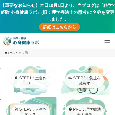
【重要なお知らせ】本日10月1日より、当ブログは「科学×
経験 心身健康ラボ」(旧：理学療法士の思考)に名称を変更
しました。
詳細はこちらから
ホーム
コロナ禍
🔋 STEP1：土台作
👟 STEP2：負担を
り
減らす
🚀 STEP3：人生を
🧠 PRO：理学療法
広げる
士の思考