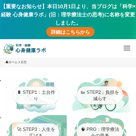
【重要なお知らせ】本日10月1日より、当ブログは「科学×
経験 心身健康ラボ」(旧：理学療法士の思考)に名称を変更
しました。
詳細はこちらから
ホーム
妄想
🔋 STEP1：土台作
👟 STEP2：負担を
り
減らす
🚀 STEP3：人生を
🧠 PRO：理学療法
広げる
士の思考