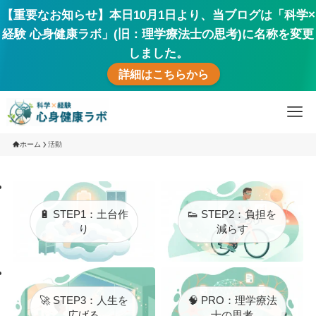
【重要なお知らせ】本日10月1日より、当ブログは「科学×
経験 心身健康ラボ」(旧：理学療法士の思考)に名称を変更
しました。
詳細はこちらから
ホーム
活動
🔋 STEP1：土台作
👟 STEP2：負担を
り
減らす
🚀 STEP3：人生を
🧠 PRO：理学療法
広げる
士の思考