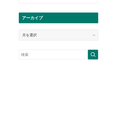
アーカイブ
ア
ー
カ
イ
ブ