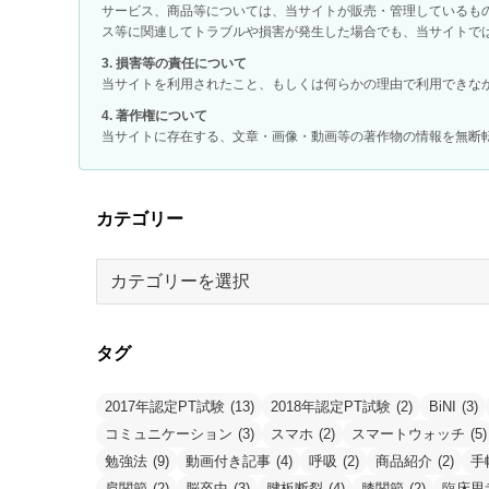
サービス、商品等については、当サイトが販売・管理しているも
ス等に関連してトラブルや損害が発生した場合でも、当サイトで
3. 損害等の責任について
当サイトを利用されたこと、もしくは何らかの理由で利用できな
4. 著作権について
当サイトに存在する、文章・画像・動画等の著作物の情報を無断
カテゴリー
カ
テ
ゴ
リ
タグ
ー
2017年認定PT試験
(13)
2018年認定PT試験
(2)
BiNI
(3)
コミュニケーション
(3)
スマホ
(2)
スマートウォッチ
(5)
勉強法
(9)
動画付き記事
(4)
呼吸
(2)
商品紹介
(2)
手
肩関節
(2)
脳卒中
(3)
腱板断裂
(4)
膝関節
(2)
臨床思