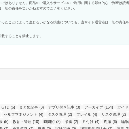
のではありません。商品のご購入やサービスのご利用に関する最終的なご判断は読
は一切の責任を負いかねますのでご了承ください。
かったことによって生じるいかなる損害についても、当サイト運営者は一切の責任
転載することを禁止します。
GTD
(6)
まとめ記事
(3)
アプリ付き記事
(3)
アーカイブ
(154)
ガイド
セルフマネジメント
(4)
タスク管理
(2)
フレイル
(4)
リスク管理
(2)
帳
(5)
教育・管理
(10)
時間術
(2)
栄養
(2)
片付け
(4)
疼痛
(6)
睡眠
考
(2)
自己啓発
(2)
褥瘡
(2)
試験関連
(2)
認定理学療法士
(2)
読書
(3