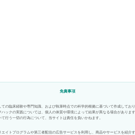
免責事項
しての臨床経験や専門知識、および執筆時点での科学的根拠に基づいて作成してお
フハックの実践については、個人の体質や環境によって結果が異なる場合がありま
いて行う一切の行為について、当サイトは責任を負いかねます。
リエイトプログラムや第三者配信の広告サービスを利用し、商品やサービスを紹介