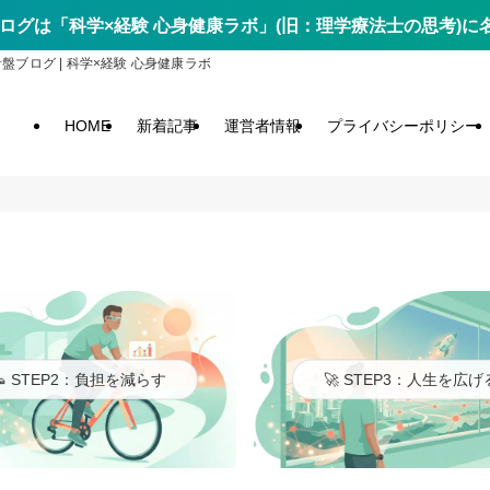
ログは「科学×経験 心身健康ラボ」(旧：理学療法士の思考)
ログ | 科学×経験 心身健康ラボ
HOME
新着記事
運営者情報
プライバシーポリシー
👟 STEP2：負担を減らす
🚀 STEP3：人生を広げ