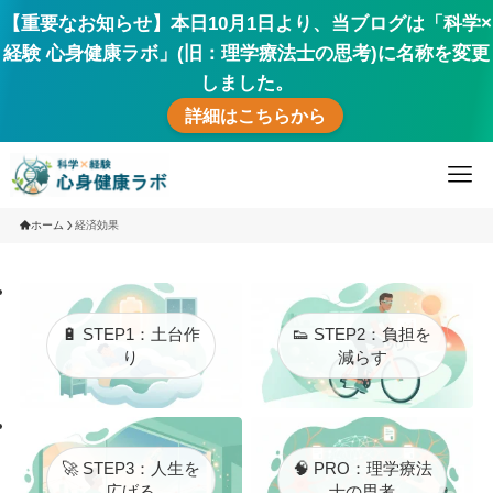
【重要なお知らせ】本日10月1日より、当ブログは「科学×
経験 心身健康ラボ」(旧：理学療法士の思考)に名称を変更
しました。
詳細はこちらから
ホーム
経済効果
🔋 STEP1：土台作
👟 STEP2：負担を
り
減らす
🚀 STEP3：人生を
🧠 PRO：理学療法
広げる
士の思考