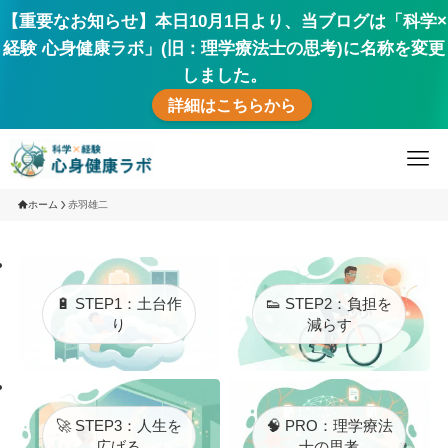
【重要なお知らせ】本日10月1日より、当ブログは「科学×
経験 心身健康ラボ」(旧：理学療法士の思考)に名称を変更
しました。
詳細はこちらから
ホーム
赤羽雄二
🔋 STEP1：土台作
👟 STEP2：負担を
り
減らす
🚀 STEP3：人生を
🧠 PRO：理学療法
広げる
士の思考