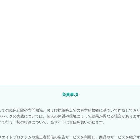
免責事項
しての臨床経験や専門知識、および執筆時点での科学的根拠に基づいて作成してお
フハックの実践については、個人の体質や環境によって結果が異なる場合がありま
いて行う一切の行為について、当サイトは責任を負いかねます。
リエイトプログラムや第三者配信の広告サービスを利用し、商品やサービスを紹介