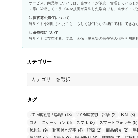
サービス、商品等については、当サイトが販売・管理しているも
ス等に関連してトラブルや損害が発生した場合でも、当サイトで
3. 損害等の責任について
当サイトを利用されたこと、もしくは何らかの理由で利用できな
4. 著作権について
当サイトに存在する、文章・画像・動画等の著作物の情報を無断
カテゴリー
カ
テ
ゴ
リ
タグ
ー
2017年認定PT試験
(13)
2018年認定PT試験
(2)
BiNI
(3)
コミュニケーション
(3)
スマホ
(2)
スマートウォッチ
(5)
勉強法
(9)
動画付き記事
(4)
呼吸
(2)
商品紹介
(2)
手
肩関節
(2)
脳卒中
(3)
腱板断裂
(4)
膝関節
(2)
臨床思