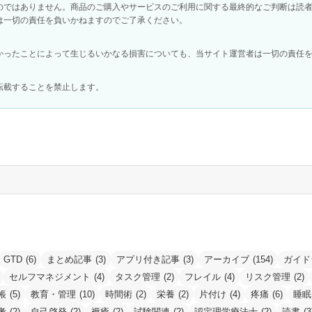
のではありません。商品のご購入やサービスのご利用に関する最終的なご判断は読
は一切の責任を負いかねますのでご了承ください。
かったことによって生じるいかなる損害についても、当サイト運営者は一切の責任
転載することを禁止します。
GTD
(6)
まとめ記事
(3)
アプリ付き記事
(3)
アーカイブ
(154)
ガイド
セルフマネジメント
(4)
タスク管理
(2)
フレイル
(4)
リスク管理
(2)
帳
(5)
教育・管理
(10)
時間術
(2)
栄養
(2)
片付け
(4)
疼痛
(6)
睡眠
考
(2)
自己啓発
(2)
褥瘡
(2)
試験関連
(2)
認定理学療法士
(2)
読書
(3