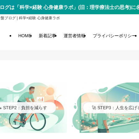
ログは「科学×経験 心身健康ラボ」(旧：理学療法士の思考)
ログ | 科学×経験 心身健康ラボ
HOME
新着記事
運営者情報
プライバシーポリシー
👟 STEP2：負担を減らす
🚀 STEP3：人生を広げ