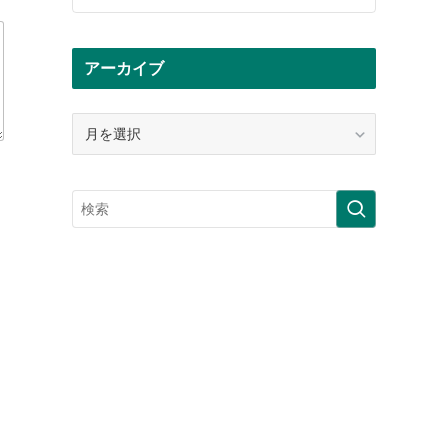
アーカイブ
ア
ー
カ
イ
ブ