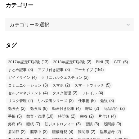
カテゴリー
カ
テ
ゴ
リ
タグ
ー
(13)
(2)
(3)
(6)
2017年認定PT試験
2018年認定PT試験
BiNI
GTD
(3)
(3)
(154)
まとめ記事
アプリ付き記事
アーカイブ
(4)
(2)
ガイドライン
クリニカルクエスチョン
(3)
(2)
(5)
コミュニケーション
スマホ
スマートウォッチ
(4)
(2)
(4)
セルフマネジメント
タスク管理
フレイル
(2)
(3)
(5)
(3)
リスク管理
リハ栄養シリーズ
仕事術
勉強
(2)
(9)
(4)
(2)
(2)
勉強会
勉強法
動画付き記事
呼吸
商品紹介
(5)
(10)
(2)
(2)
(4)
手帳
教育・管理
時間術
栄養
片付け
(6)
(7)
(3)
(3)
(9)
疼痛
睡眠
筋ジストロフィー
習慣
股関節
(2)
(3)
(4)
(2)
(2)
肩関節
脳卒中
腱板断裂
膝関節
臨床思考