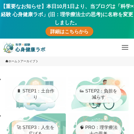
【重要なお知らせ】本日10月1日より、当ブログは「科学×
経験 心身健康ラボ」(旧：理学療法士の思考)に名称を変更
しました。
詳細はこちらから
ホーム
アーカイブ
🔋 STEP1：土台作
👟 STEP2：負担を
り
減らす
🚀 STEP3：人生を
🧠 PRO：理学療法
広げる
士の思考