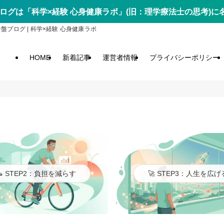
ログは「科学×経験 心身健康ラボ」(旧：理学療法士の思考)
ログ | 科学×経験 心身健康ラボ
HOME
新着記事
運営者情報
プライバシーポリシー
👟 STEP2：負担を減らす
🚀 STEP3：人生を広げ