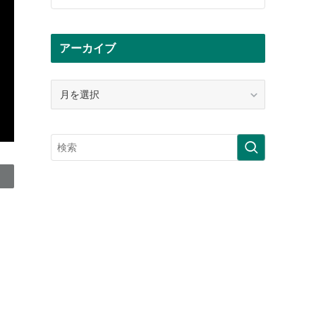
アーカイブ
ア
ー
カ
イ
ブ