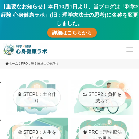
【重要なお知らせ】本日10月1日より、当ブログは「科学×
経験 心身健康ラボ」(旧：理学療法士の思考)に名称を変更
しました。
詳細はこちらから
ホーム
PRO：理学療法士の思考
🔋 STEP1：土台作
👟 STEP2：負担を
り
減らす
🚀 STEP3：人生を
🧠 PRO：理学療法
広げる
士の思考