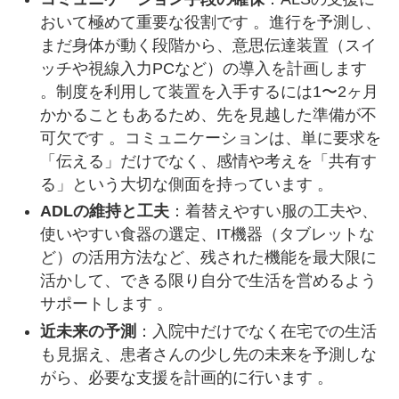
おいて極めて重要な役割です 。進行を予測し、
まだ身体が動く段階から、意思伝達装置（スイ
ッチや視線入力PCなど）の導入を計画します
。制度を利用して装置を入手するには1〜2ヶ月
かかることもあるため、先を見越した準備が不
可欠です 。コミュニケーションは、単に要求を
「伝える」だけでなく、感情や考えを「共有す
る」という大切な側面を持っています 。
ADLの維持と工夫
：着替えやすい服の工夫や、
使いやすい食器の選定、IT機器（タブレットな
ど）の活用方法など、残された機能を最大限に
活かして、できる限り自分で生活を営めるよう
サポートします 。
近未来の予測
：入院中だけでなく在宅での生活
も見据え、患者さんの少し先の未来を予測しな
がら、必要な支援を計画的に行います 。