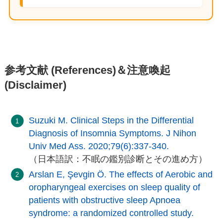
参考文献 (References)＆注意喚起
(Disclaimer)
Suzuki M. Clinical Steps in the Differential
Diagnosis of Insomnia Symptoms. J Nihon
Univ Med Ass. 2020;79(6):337-340.
（日本語訳：不眠の鑑別診断とその進め方）
Arslan E, Şevgin Ö. The effects of Aerobic and
oropharyngeal exercises on sleep quality of
patients with obstructive sleep Apnoea
syndrome: a randomized controlled study.