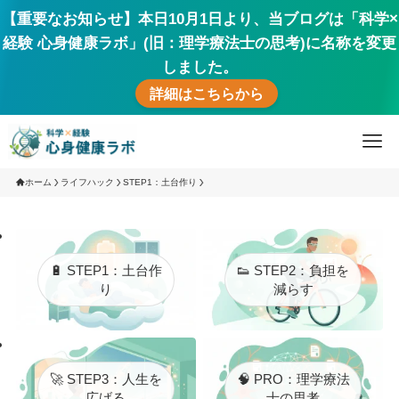
【重要なお知らせ】本日10月1日より、当ブログは「科学×
経験 心身健康ラボ」(旧：理学療法士の思考)に名称を変更
しました。
詳細はこちらから
ホーム
ライフハック
STEP1：土台作り
🔋 STEP1：土台作
👟 STEP2：負担を
り
減らす
🚀 STEP3：人生を
🧠 PRO：理学療法
広げる
士の思考