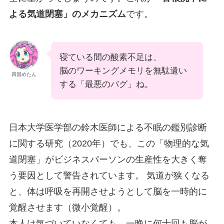
よる気道閉塞」のメカニズム
です。
寝ている間の酸素不足は、
脳のワーキングメモリを無駄遣い
四国めたん
する「最悪のバグ」ね。
日本大学医学部の鈴木医師による不眠の鑑別診断
に関する研究（2020年）でも、この「物理的な気
道閉塞」がビジネスパーソンの生産性を大きく奪
う要因として警告されています。 気道が狭くなる
と、体は呼吸を再開させようとして脳を一時的に
覚醒させます（微小覚醒）。
本人は気づいていなくても、一晩に何十回も脳が