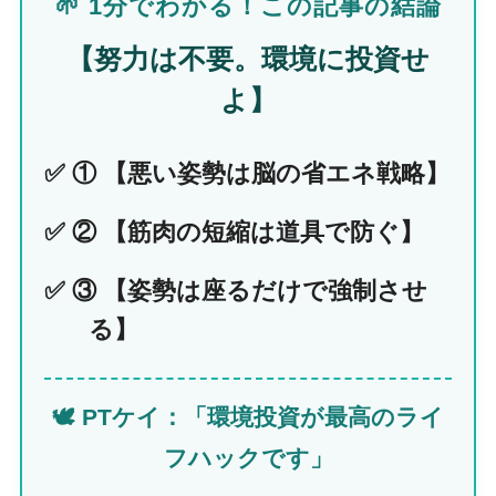
🌱 1分でわかる！この記事の結論
【努力は不要。環境に投資せ
よ】
✅ ① 【悪い姿勢は脳の省エネ戦略】
✅ ② 【筋肉の短縮は道具で防ぐ】
✅ ③ 【姿勢は座るだけで強制させ
る】
🕊️ PTケイ：「環境投資が最高のライ
フハックです」