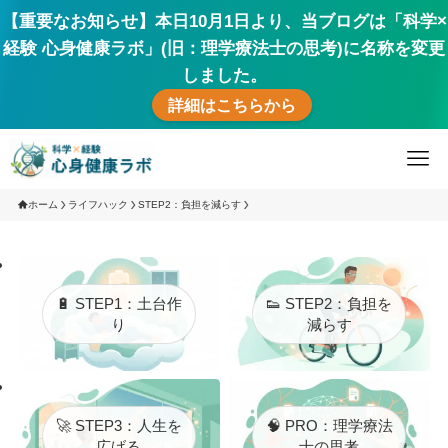
【重要なお知らせ】本日10月1日より、当ブログは「科学×
経験 心身健康ラボ」(旧：理学療法士の思考)に名称を変更
しました。
詳細はこちらから
ホーム
ライフハック
STEP2：負担を減らす
🔋 STEP1：土台作
👟 STEP2：負担を
り
減らす
🚀 STEP3：人生を
🧠 PRO：理学療法
広げる
士の思考